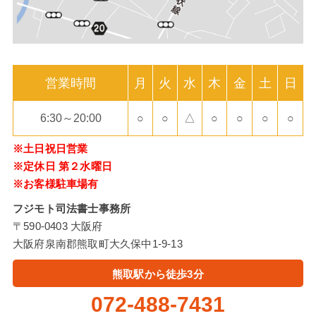
営業時間
月
火
水
木
金
土
日
6:30～20:00
○
○
△
○
○
○
○
※土日祝日営業
※定休日 第２水曜日
※お客様駐車場有
フジモト司法書士事務所
〒590-0403 大阪府
大阪府泉南郡熊取町大久保中1-9-13
熊取駅から徒歩3分
072-488-7431